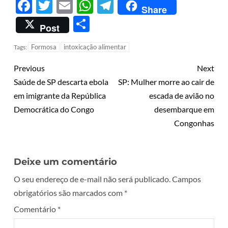
Facebook
Twitter
Email
WhatsApp
Telegram
Share
Share
Post
Formosa
intoxicação alimentar
Tags:
Previous
Next
Saúde de SP descarta ebola
SP: Mulher morre ao cair de
em imigrante da República
escada de avião no
Democrática do Congo
desembarque em
Congonhas
Deixe um comentário
O seu endereço de e-mail não será publicado.
Campos
obrigatórios são marcados com
*
Comentário
*