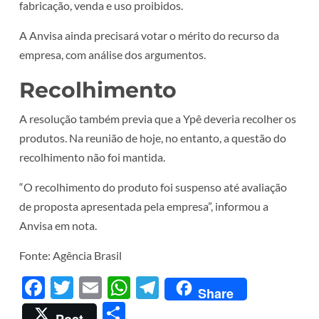
fabricação, venda e uso proibidos.
A Anvisa ainda precisará votar o mérito do recurso da
empresa, com análise dos argumentos.
Recolhimento
A resolução também previa que a Ypê deveria recolher os
produtos. Na reunião de hoje, no entanto, a questão do
recolhimento não foi mantida.
“O recolhimento do produto foi suspenso até avaliação
de proposta apresentada pela empresa”, informou a
Anvisa em nota.
Fonte: Agência Brasil
Facebook
Twitter
Email
WhatsApp
Telegram
Share
Share