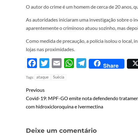
O autor do crime é um homem de cerca de 20 anos, que
As autoridades iniciaram uma investigação sobre o in
aparentemente o criminoso atuou sozinho, mas depois 
Como medida de precaução, a polícia isolou o local, 
lojas nas proximidades.
Facebook
Twitter
Email
WhatsApp
Telegram
Share
ataque
Suécia
Tags:
Previous
Covid-19: MPF-GO emite nota defendendo tratame
com hidroxicloroquina e Ivermectina
Deixe um comentário