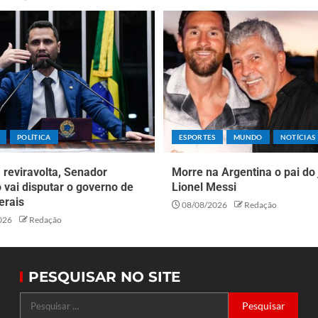
POLÍTICA
ESPORTES
MUNDO
NOTÍCIAS
reviravolta, Senador
Morre na Argentina o pai do
o vai disputar o governo de
Lionel Messi
erais
08/08/2026
Redação
026
Redação
PESQUISAR NO SITE