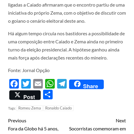
ligadas a Caiado afirmaram que o encontro partiu de uma
iniciativa do próprio Zema, com o objetivo de discutir com
o goiano o cenário eleitoral deste ano.
Há algum tempo circula nos bastidores a possibilidade de
uma composição entre Caiado e Zema ainda no primeiro
turno da eleição presidencial. A hipótese ganhou ainda
mais força após declarações recentes do mineiro.
Fonte: Jornal Opção
Facebook
Twitter
Email
WhatsApp
Telegram
Share
Share
Post
Romeu Zema
Ronaldo Caiado
Tags:
Previous
Next
Fora da Globo há 5 anos,
Socorristas comemoram em