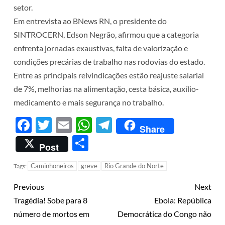
setor.
Em entrevista ao BNews RN, o presidente do
SINTROCERN, Edson Negrão, afirmou que a categoria
enfrenta jornadas exaustivas, falta de valorização e
condições precárias de trabalho nas rodovias do estado.
Entre as principais reivindicações estão reajuste salarial
de 7%, melhorias na alimentação, cesta básica, auxílio-
medicamento e mais segurança no trabalho.
Facebook
Twitter
Email
WhatsApp
Telegram
Share
Share
Post
Caminhoneiros
greve
Rio Grande do Norte
Tags:
Previous
Next
Tragédia! Sobe para 8
Ebola: República
número de mortos em
Democrática do Congo não