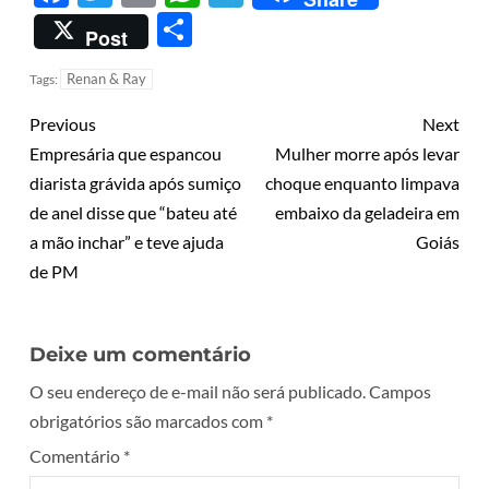
Share
Post
Renan & Ray
Tags:
Previous
Next
Empresária que espancou
Mulher morre após levar
diarista grávida após sumiço
choque enquanto limpava
de anel disse que “bateu até
embaixo da geladeira em
a mão inchar” e teve ajuda
Goiás
de PM
Deixe um comentário
O seu endereço de e-mail não será publicado.
Campos
obrigatórios são marcados com
*
Comentário
*