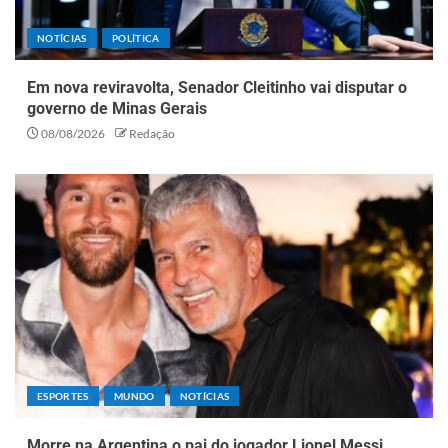
NOTÍCIAS
POLÍTICA
Em nova reviravolta, Senador Cleitinho vai disputar o
governo de Minas Gerais
08/08/2026
Redação
ESPORTES
MUNDO
NOTÍCIAS
Morre na Argentina o pai do jogador Lionel Messi