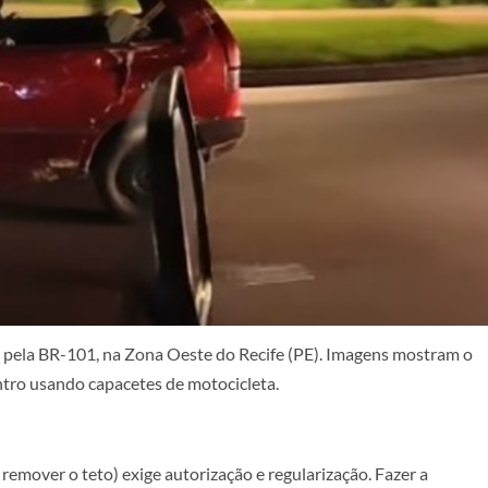
o pela BR-101, na Zona Oeste do Recife (PE). Imagens mostram o
tro usando capacetes de motocicleta.
 remover o teto) exige autorização e regularização. Fazer a