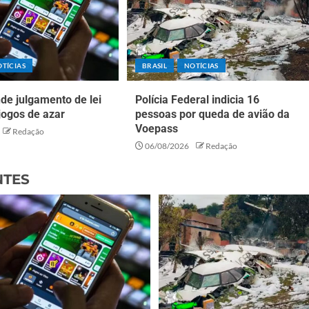
TÍCIAS
BRASIL
NOTÍCIAS
de julgamento de lei
Polícia Federal indicia 16
jogos de azar
pessoas por queda de avião da
Voepass
Redação
06/08/2026
Redação
NTES