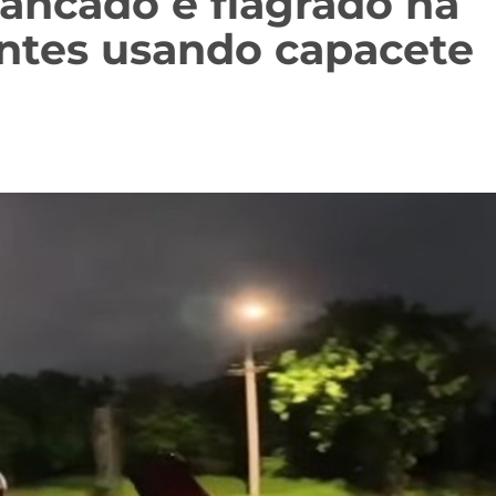
rancado é flagrado na
ntes usando capacete