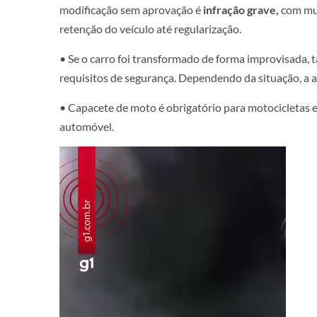
modificação sem aprovação é
infração grave,
com mul
retenção do veículo até regularização.
• Se o carro foi transformado de forma improvisada
requisitos de segurança. Dependendo da situação, a a
• Capacete de moto é obrigatório para motocicletas e
automóvel.
Tocador
de
vídeo