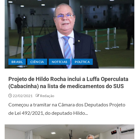
BRASIL
CIÊNCIA
NOTÍCIAS
POLÍTICA
Projeto de Hildo Rocha inclui a Luffa Operculata
(Cabacinha) na lista de medicamentos do SUS
22/02/2021
Redação
Começou a tramitar na Câmara dos Deputados Projeto
de Lei 492/2021, do deputado Hildo...