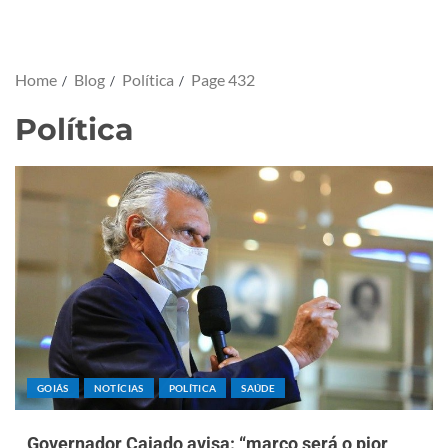
Home
Blog
Política
Page 432
Política
GOIÁS
NOTÍCIAS
POLÍTICA
SAÚDE
Governador Caiado avisa: “março será o pior