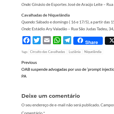
Onde:
Ginásio de Esportes José de Araújo Leite – Rua 
Cavalhadas de Niquelândia
Quando:
Sábado e domingo ( 16 e 17/5), a partir das 
Onde:
Estádio Ary Valadão – Rua São Judas Tadeu, 34
Facebook
Twitter
Email
WhatsApp
Telegram
Share
Circuito das Cavalhadas
Luziânia
Niquelândia
Tags:
Previous
OAB suspende advogadas por uso de ‘prompt injectio
PA
Deixe um comentário
O seu endereço de e-mail não será publicado.
Campos
Comentário
*