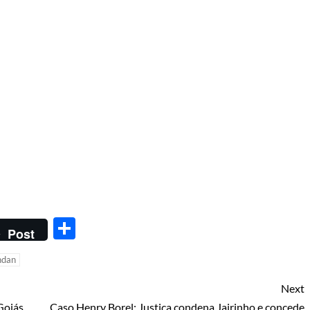
Share
Post
ndan
Next
Goiás
Caso Henry Borel: Justiça condena Jairinho e concede