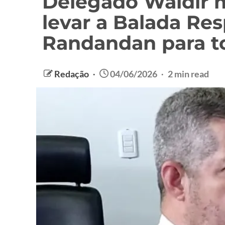
Delegado Waldir m
levar a Balada Res
Randandan para to
Redação
04/06/2026
2 min read