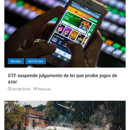
BRASIL
NOTÍCIAS
STF suspende julgamento de lei que proíbe jogos de
azar
06/08/2026
Redação