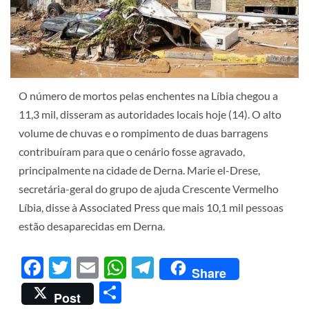
O número de mortos pelas enchentes na Líbia chegou a
11,3 mil, disseram as autoridades locais hoje (14). O alto
volume de chuvas e o rompimento de duas barragens
contribuíram para que o cenário fosse agravado,
principalmente na cidade de Derna. Marie el-Drese,
secretária-geral do grupo de ajuda Crescente Vermelho
Líbia, disse à Associated Press que mais 10,1 mil pessoas
estão desaparecidas em Derna.
Facebook
Twitter
Email
WhatsApp
Telegram
Share
Share
Post