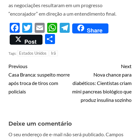
as negociações resultaram em um progresso
“encorajador” em direção a um entendimento final.
Facebook
Twitter
Email
WhatsApp
Telegram
Share
Share
Post
Estados Unidos
Irã
Tags:
Previous
Next
Casa Branca: suspeito morre
Nova chance para
após troca de tiros com
diabéticos: Cientistas criam
policiais
mini pancreas biológico que
produz insulina sozinho
Deixe um comentário
O seu endereço de e-mail não será publicado.
Campos