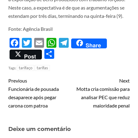
Neste caso, a expectativa é de que as argumentações se
estendam por três dias, terminando na quinta-feira (9).
Fonte: Agência Brasil
Facebook
Twitter
Email
WhatsApp
Telegram
Share
Share
Post
tarifaço
tarifas
Tags:
Previous
Next
Funcionária de pousada
Motta cria comissão para
desaparece após pegar
analisar PEC que reduz
carona com patroa
maioridade penal
Deixe um comentário