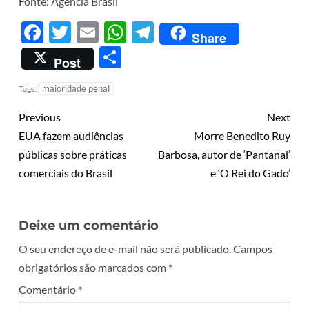
Fonte: Agência Brasil
Facebook
Twitter
Email
WhatsApp
Telegram
Share
Share
Post
maioridade penal
Tags:
Previous
Next
EUA fazem audiências
Morre Benedito Ruy
públicas sobre práticas
Barbosa, autor de ‘Pantanal’
comerciais do Brasil
e ‘O Rei do Gado’
Deixe um comentário
O seu endereço de e-mail não será publicado.
Campos
obrigatórios são marcados com
*
Comentário
*