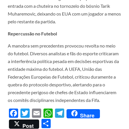
entrada com a chuteira no tornozelo do bósnio Tarik
Muharemovic, deixando os EUA com um jogador a menos
pelo restante da partida.
Repercussão no Futebol
A manobra sem precedentes provocou revolta no meio
do futebol. Diversos analistas e fãs do esporte criticaram
a interferência política pesada em decisões esportivas da
entidade máxima do futebol. A UEFA, União das
Federações Europeias de Futebol, criticou duramente a
quebra do protocolo desportivo, alertando para o
precedente perigoso de chefes de Estado influenciarem
os comitês disciplinares independentes da Fifa.
Facebook
Twitter
Email
WhatsApp
Telegram
Share
Share
Post