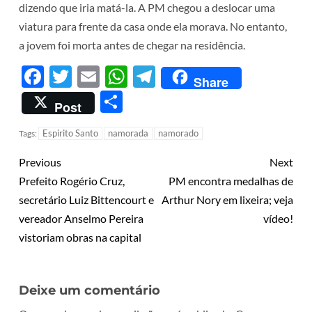
dizendo que iria matá-la. A PM chegou a deslocar uma
viatura para frente da casa onde ela morava. No entanto,
a jovem foi morta antes de chegar na residência.
Facebook
Twitter
Email
WhatsApp
Telegram
Share
Share
Post
Espirito Santo
namorada
namorado
Tags:
Previous
Next
Prefeito Rogério Cruz,
PM encontra medalhas de
secretário Luiz Bittencourt e
Arthur Nory em lixeira; veja
vereador Anselmo Pereira
vídeo!
vistoriam obras na capital
Deixe um comentário