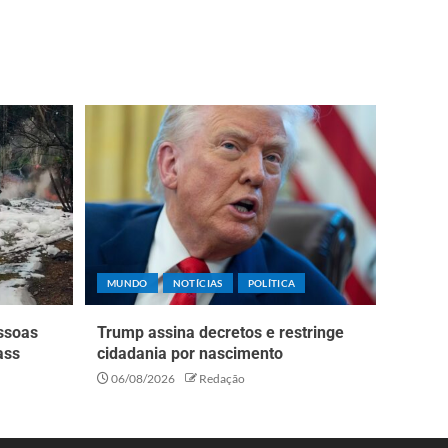
MUNDO
NOTÍCIAS
POLÍTICA
essoas
Trump assina decretos e restringe
ass
cidadania por nascimento
06/08/2026
Redação