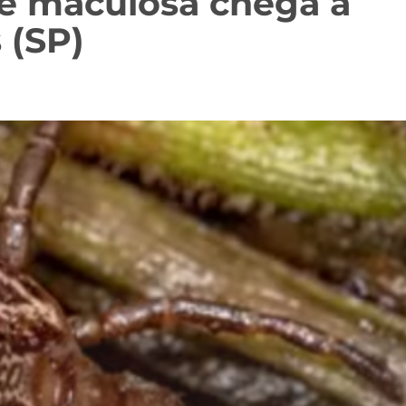
re maculosa chega a
 (SP)