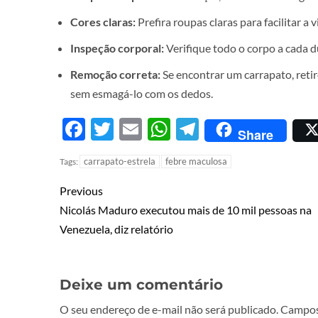
Cores claras:
Prefira roupas claras para facilitar a 
Inspeção corporal:
Verifique todo o corpo a cada d
Remoção correta:
Se encontrar um carrapato, ret
sem esmagá-lo com os dedos.
Facebook
Twitter
Email
WhatsApp
Telegram
Share
carrapato-estrela
febre maculosa
Tags:
Previous
Nicolás Maduro executou mais de 10 mil pessoas na
Venezuela, diz relatório
Deixe um comentário
O seu endereço de e-mail não será publicado.
Campos