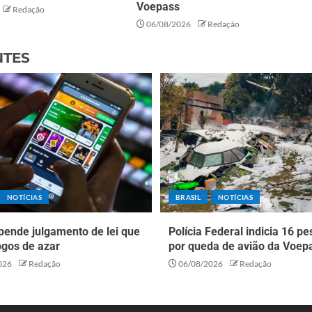
Voepass
Redação
06/08/2026
Redação
NTES
NOTÍCIAS
BRASIL
NOTÍCIAS
pende julgamento de lei que
Polícia Federal indicia 16 p
ogos de azar
por queda de avião da Voep
026
Redação
06/08/2026
Redação