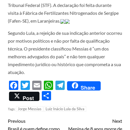
Tribunal Federal (STF). A declaração foi feita durante
visita à Fábrica de Fertilizantes Nitrogenados de Sergipe
(Fafen-SE), em Laranjeiras.
Segundo Lula, a rejeição de sua indicação anterior ocorreu
por motivos políticos e não por falta de qualificação
técnica. O presidente classificou Messias é “um dos
melhores advogados do país” e não tem qualquer
impedimento jurídico ou histórico que comprometa a sua
atuação.
Facebook
Twitter
Email
WhatsApp
Telegram
Share
Share
Post
Jorge Messias
Luiz Inácio Lula da Silva
Tags:
Previous
Next
Brasil é quem define como
Menina de 8 anos morre de