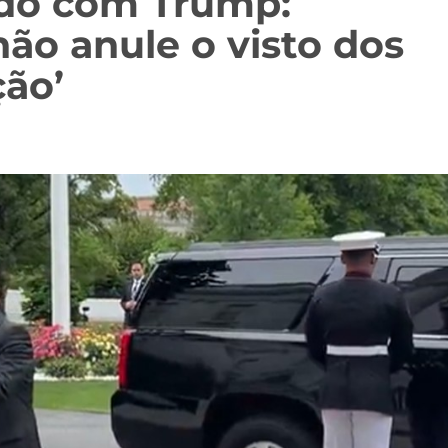
cado com Trump:
ão anule o visto dos
ção’