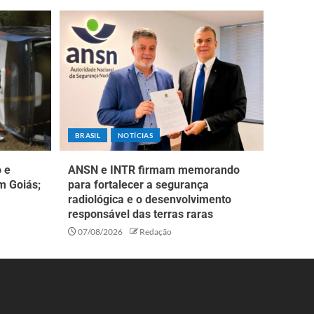
BRASIL
NOTÍCIAS
o e
ANSN e INTR firmam memorando
m Goiás;
para fortalecer a segurança
radiológica e o desenvolvimento
responsável das terras raras
07/08/2026
Redação