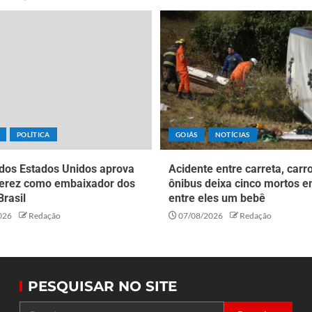
POLÍTICA
GOIÁS
NOTÍCIAS
dos Estados Unidos aprova
Acidente entre carreta, carr
Perez como embaixador dos
ônibus deixa cinco mortos e
rasil
entre eles um bebê
026
Redação
07/08/2026
Redação
PESQUISAR NO SITE