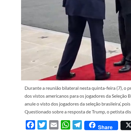
Durante a reunião bilateral nesta quinta-feira (7), 
dos vistos americanos para os jogadores da Seleção 
anule o visto dos jogadores da seleção brasileira’, poi
Questionado sobre a resposta de Trump, o petista diss
Facebook
Twitter
Email
WhatsApp
Telegram
Share