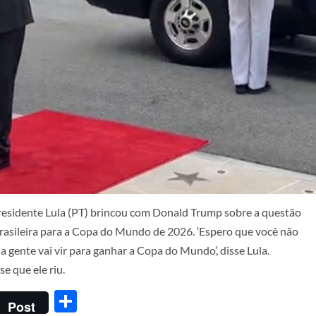
o presidente Lula (PT) brincou com Donald Trump sobre a questão
Brasileira para a Copa do Mundo de 2026. ‘Espero que você não
s a gente vai vir para ganhar a Copa do Mundo’, disse Lula.
e que ele riu.
Share
Post