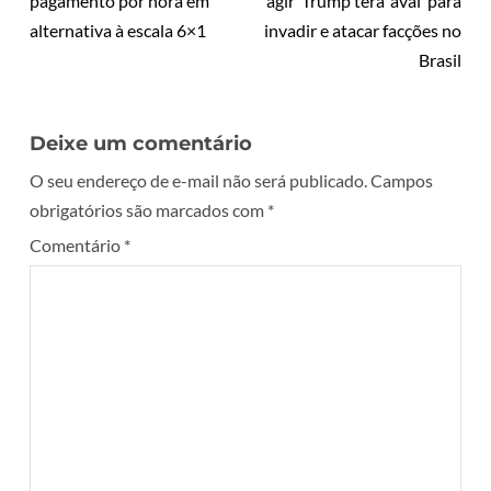
pagamento por hora em
agir’ Trump terá ‘aval’ para
alternativa à escala 6×1
invadir e atacar facções no
Brasil
Deixe um comentário
O seu endereço de e-mail não será publicado.
Campos
obrigatórios são marcados com
*
Comentário
*