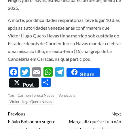
Hugo Quero Navas, estava desaparecido desde janeiro de
2025.
A morte, por dificuldades respiratórias, teve lugar 10 dias
após as autoridades venezuelanas confirmarem que
Víctor Hugo Quero Navas tinha morrido sob custódia do
Estado e depois de Carmen Teresa Navas mandar celebrar
uma missa ao filho, na sexta-feira (15), na Igreja de La
Candelária em Caracas, na qual participou.
Facebook
Twitter
Email
WhatsApp
Telegram
Share
Share
Post
Carmen Teresa Navas
Venezuela
Tags:
Víctor Hugo Quero Navas
Previous
Next
Flávio Bolsonaro sugere
Marçal diz que ‘se Lula não