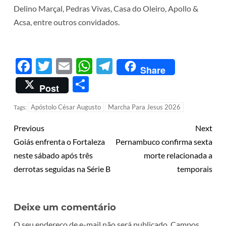
Delino Marçal, Pedras Vivas, Casa do Oleiro, Apollo &
Acsa, entre outros convidados.
Facebook
Twitter
Email
WhatsApp
Telegram
Share
Share
Post
Apóstolo César Augusto
Marcha Para Jesus 2026
Tags:
Previous
Next
Goiás enfrenta o Fortaleza
Pernambuco confirma sexta
neste sábado após três
morte relacionada a
derrotas seguidas na Série B
temporais
Deixe um comentário
O seu endereço de e-mail não será publicado.
Campos