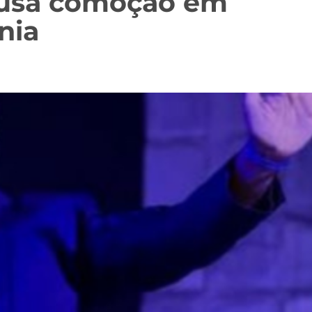
ausa comoção em
nia