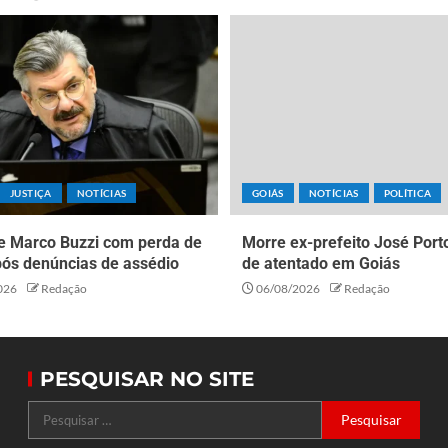
JUSTIÇA
NOTÍCIAS
GOIÁS
NOTÍCIAS
POLÍTICA
e Marco Buzzi com perda de
Morre ex-prefeito José Porto
pós denúncias de assédio
de atentado em Goiás
026
Redação
06/08/2026
Redação
PESQUISAR NO SITE