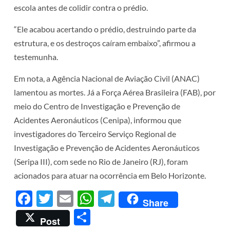
escola antes de colidir contra o prédio.
“Ele acabou acertando o prédio, destruindo parte da
estrutura, e os destroços caíram embaixo”, afirmou a
testemunha.
Em nota, a Agência Nacional de Aviação Civil (ANAC)
lamentou as mortes. Já a Força Aérea Brasileira (FAB), por
meio do Centro de Investigação e Prevenção de
Acidentes Aeronáuticos (Cenipa), informou que
investigadores do Terceiro Serviço Regional de
Investigação e Prevenção de Acidentes Aeronáuticos
(Seripa III), com sede no Rio de Janeiro (RJ), foram
acionados para atuar na ocorrência em Belo Horizonte.
Facebook
Twitter
Email
WhatsApp
Telegram
Share
Share
Post