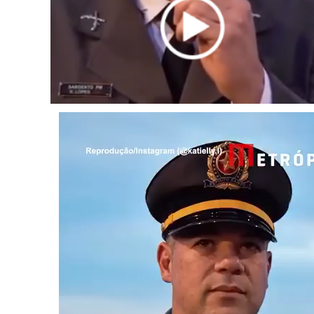
Tocador
de
vídeo