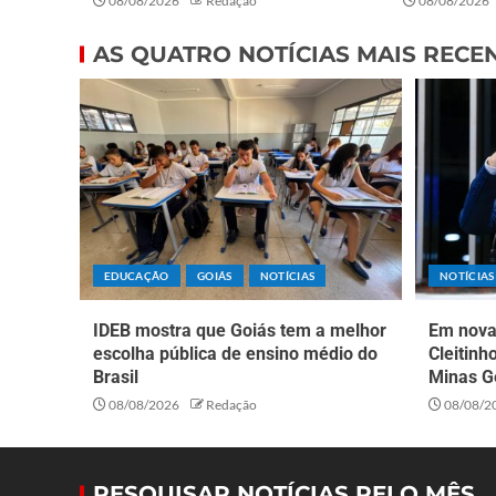
08/08/2026
Redação
08/08/2026
AS QUATRO NOTÍCIAS MAIS RECE
EDUCAÇÃO
GOIÁS
NOTÍCIAS
NOTÍCIAS
IDEB mostra que Goiás tem a melhor
Em nova 
escolha pública de ensino médio do
Cleitinh
Brasil
Minas G
08/08/2026
Redação
08/08/2
PESQUISAR NOTÍCIAS PELO MÊS