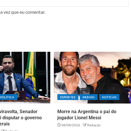
a vez que eu comentar.
POLÍTICA
ESPORTES
MUNDO
NOTÍCIAS
iravolta, Senador
Morre na Argentina o pai do
ai disputar o governo
jogador Lionel Messi
erais
08/08/2026
Redação