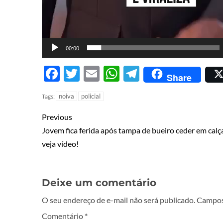
00:00
Facebook
Twitter
Email
WhatsApp
Telegram
Share
noiva
policial
Tags:
Previous
Jovem fica ferida após tampa de bueiro ceder em calç
veja vídeo!
Deixe um comentário
O seu endereço de e-mail não será publicado.
Campos
Comentário
*