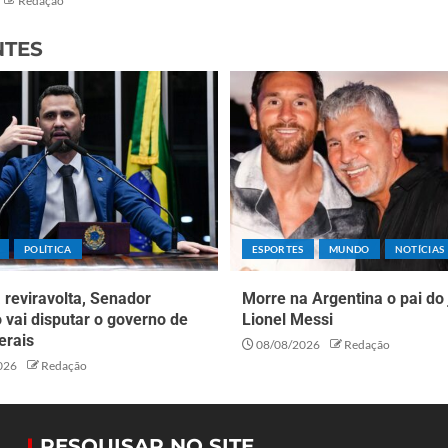
Redação
NTES
POLÍTICA
ESPORTES
MUNDO
NOTÍCIAS
reviravolta, Senador
Morre na Argentina o pai do
o vai disputar o governo de
Lionel Messi
erais
08/08/2026
Redação
026
Redação
PESQUISAR NO SITE