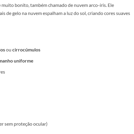
 muito bonito, também chamado de nuvem arco-íris. Ele
is de gelo na nuvem espalham a luz do sol, criando cores suaves
los
ou
cirrocúmulos
amanho uniforme
res
ver sem proteção ocular)