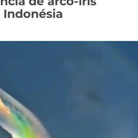
ia de arco-íris
 Indonésia