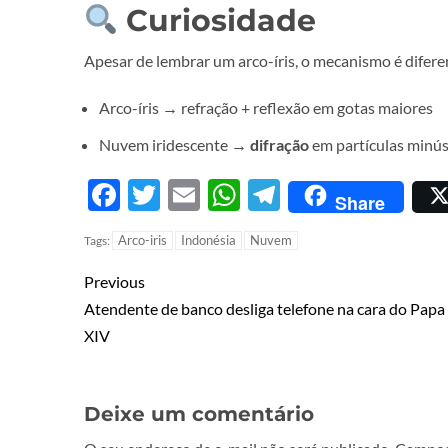
Curiosidade
Apesar de lembrar um arco-íris, o mecanismo é difere
Arco-íris → refração + reflexão em gotas maiores
Nuvem iridescente →
difração
em partículas minús
Facebook
Twitter
Email
WhatsApp
Telegram
Share
Arco-iris
Indonésia
Nuvem
Tags:
Previous
Atendente de banco desliga telefone na cara do Papa
XIV
Deixe um comentário