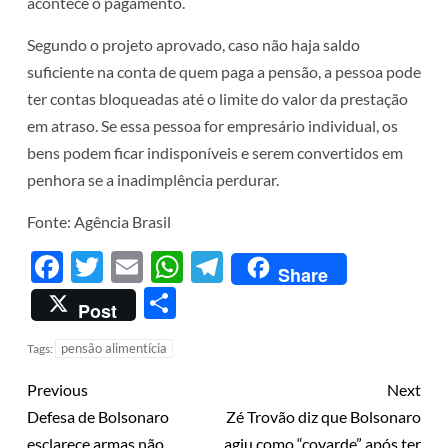
acontece o pagamento.
Segundo o projeto aprovado, caso não haja saldo
suficiente na conta de quem paga a pensão, a pessoa pode
ter contas bloqueadas até o limite do valor da prestação
em atraso. Se essa pessoa for empresário individual, os
bens podem ficar indisponíveis e serem convertidos em
penhora se a inadimplência perdurar.
Fonte: Agência Brasil
Facebook
Twitter
Email
WhatsApp
Telegram
Share
Share
Post
pensão alimentícia
Tags:
Previous
Next
Defesa de Bolsonaro
Zé Trovão diz que Bolsonaro
esclarece armas não
agiu como “covarde” após ter