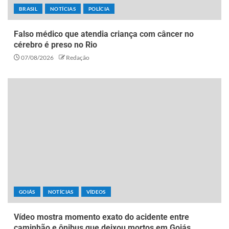
BRASIL
NOTÍCIAS
POLÍCIA
Falso médico que atendia criança com câncer no
cérebro é preso no Rio
07/08/2026
Redação
GOIÁS
NOTÍCIAS
VÍDEOS
Vídeo mostra momento exato do acidente entre
caminhão e ônibus que deixou mortos em Goiás