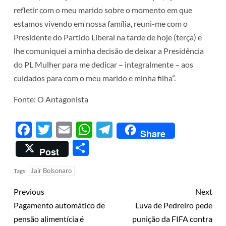
refletir com o meu marido sobre o momento em que
estamos vivendo em nossa família, reuni-me com o
Presidente do Partido Liberal na tarde de hoje (terça) e
lhe comuniquei a minha decisão de deixar a Presidência
do PL Mulher para me dedicar – integralmente – aos
cuidados para com o meu marido e minha filha”.
Fonte: O Antagonista
Facebook
Twitter
Email
WhatsApp
Telegram
Share
Share
Post
Jair Bolsonaro
Tags:
Previous
Next
Pagamento automático de
Luva de Pedreiro pede
pensão alimentícia é
punição da FIFA contra