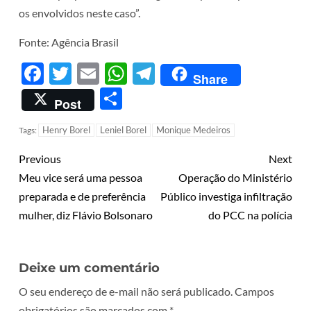
os envolvidos neste caso”.
Fonte: Agência Brasil
Facebook
Twitter
Email
WhatsApp
Telegram
Share
Share
Post
Henry Borel
Leniel Borel
Monique Medeiros
Tags:
Previous
Next
Meu vice será uma pessoa
Operação do Ministério
preparada e de preferência
Público investiga infiltração
mulher, diz Flávio Bolsonaro
do PCC na polícia
Deixe um comentário
O seu endereço de e-mail não será publicado.
Campos
obrigatórios são marcados com
*