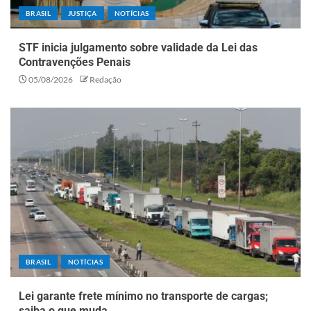
BRASIL
JUSTIÇA
NOTÍCIAS
STF inicia julgamento sobre validade da Lei das
Contravenções Penais
05/08/2026
Redação
BRASIL
NOTÍCIAS
Lei garante frete mínimo no transporte de cargas;
saiba o que muda