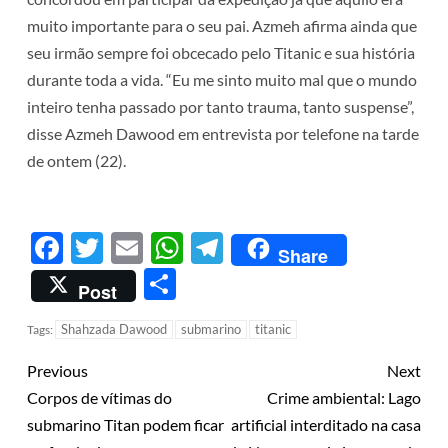
muito importante para o seu pai. Azmeh afirma ainda que
seu irmão sempre foi obcecado pelo Titanic e sua história
durante toda a vida. “Eu me sinto muito mal que o mundo
inteiro tenha passado por tanto trauma, tanto suspense”,
disse Azmeh Dawood em entrevista por telefone na tarde
de ontem (22).
Facebook
Twitter
Email
WhatsApp
Telegram
Share
Share
Post
Shahzada Dawood
submarino
titanic
Tags:
Previous
Next
Corpos de vítimas do
Crime ambiental: Lago
submarino Titan podem ficar
artificial interditado na casa