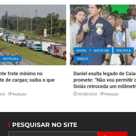
GOIÁS
NOTÍCIAS
POLÍTICA
NOTÍCIAS
VÍDEOS
nte frete mínimo no
Daniel exalta legado de Caia
te de cargas; saiba o que
promete: “Não vou permitir 
Goiás retroceda um milímetr
026
Redação
05/08/2026
Redação
PESQUISAR NO SITE