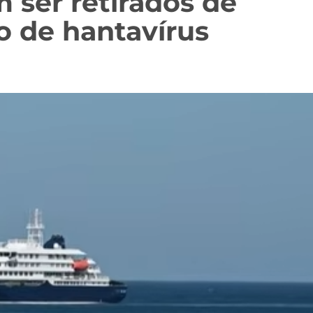
 ser retirados de
o de hantavírus