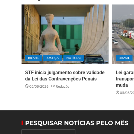
BRASIL
JUSTIÇA
NOTÍCIAS
BRASIL
STF inicia julgamento sobre validade
Lei gara
da Lei das Contravenções Penais
transpor
muda
05/08/2026
Redação
05/08/2
PESQUISAR NOTÍCIAS PELO MÊS