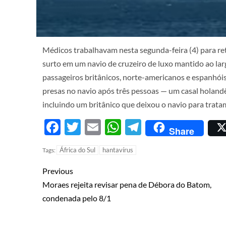
Médicos trabalhavam nesta segunda-feira (4) para re
surto em um navio de cruzeiro de luxo mantido ao lar
passageiros britânicos, norte-americanos e espanhói
presas no navio após três pessoas — um casal holand
incluindo um britânico que deixou o navio para trata
Facebook
Twitter
Email
WhatsApp
Telegram
Share
África do Sul
hantavírus
Tags:
Previous
Moraes rejeita revisar pena de Débora do Batom,
condenada pelo 8/1