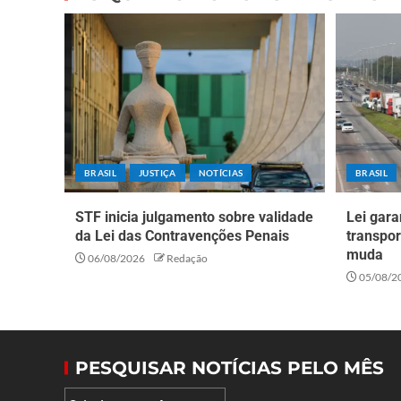
BRASIL
JUSTIÇA
NOTÍCIAS
BRASIL
STF inicia julgamento sobre validade
Lei gara
da Lei das Contravenções Penais
transpor
muda
06/08/2026
Redação
05/08/2
PESQUISAR NOTÍCIAS PELO MÊS