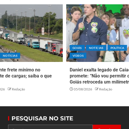
GOIÁS
NOTÍCIAS
POLÍTICA
NOTÍCIAS
VÍDEOS
nte frete mínimo no
Daniel exalta legado de Caia
te de cargas; saiba o que
promete: “Não vou permitir 
Goiás retroceda um milímetr
026
Redação
05/08/2026
Redação
PESQUISAR NO SITE