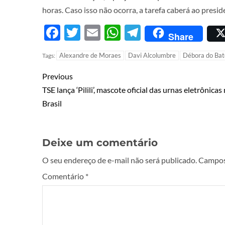
horas. Caso isso não ocorra, a tarefa caberá ao presi
Facebook
Twitter
Email
WhatsApp
Telegram
Share
Alexandre de Moraes
Davi Alcolumbre
Débora do Ba
Tags:
Previous
TSE lança ‘Pilili’, mascote oficial das urnas eletrônicas
Brasil
Deixe um comentário
O seu endereço de e-mail não será publicado.
Campos
Comentário
*