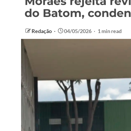
Moraes rejeita re
do Batom, conden
Redação
04/05/2026
1 min read