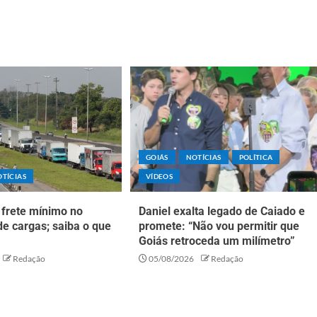
GOIÁS
NOTÍCIAS
POLÍTICA
TÍCIAS
VÍDEOS
 frete mínimo no
Daniel exalta legado de Caiado e
de cargas; saiba o que
promete: “Não vou permitir que
Goiás retroceda um milímetro”
Redação
05/08/2026
Redação