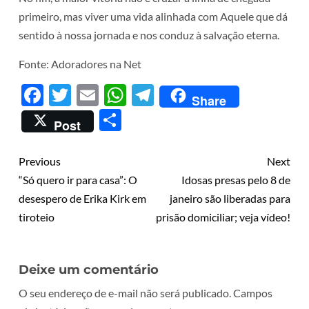
primeiro, mas viver uma vida alinhada com Aquele que dá
sentido à nossa jornada e nos conduz à salvação eterna.
Fonte: Adoradores na Net
Facebook
Twitter
Email
WhatsApp
Telegram
Share
Share
Post
Previous
Next
“Só quero ir para casa”: O
Idosas presas pelo 8 de
desespero de Erika Kirk em
janeiro são liberadas para
tiroteio
prisão domiciliar; veja vídeo!
Deixe um comentário
O seu endereço de e-mail não será publicado.
Campos