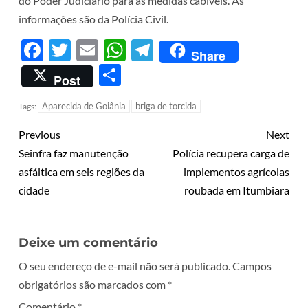
do Poder Judiciário para as medidas cabíveis. As
informações são da Polícia Civil.
Facebook
Twitter
Email
WhatsApp
Telegram
Share
Share
Post
Aparecida de Goiânia
briga de torcida
Tags:
Previous
Next
Seinfra faz manutenção
Polícia recupera carga de
asfáltica em seis regiões da
implementos agrícolas
cidade
roubada em Itumbiara
Deixe um comentário
O seu endereço de e-mail não será publicado.
Campos
obrigatórios são marcados com
*
Comentário
*