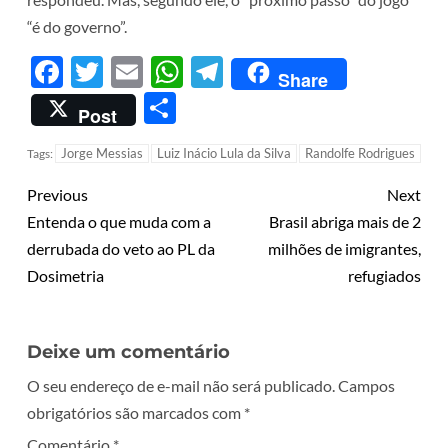
“é do governo”.
Facebook
Twitter
Email
WhatsApp
Telegram
Share
Share
Post
Jorge Messias
Luiz Inácio Lula da Silva
Randolfe Rodrigues
Tags:
Previous
Next
Entenda o que muda com a
Brasil abriga mais de 2
derrubada do veto ao PL da
milhões de imigrantes,
Dosimetria
refugiados
Deixe um comentário
O seu endereço de e-mail não será publicado.
Campos
obrigatórios são marcados com
*
Comentário
*