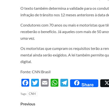
O texto também determina a validade para os condu
infração de trânsito nos 12 meses anteriores à data 
Condutores com 70 anos ou mais e motoristas que t
receberão o benefício. Já aqueles com mais de 50 ano
uma vez.
Os motoristas que cumpram os requisitos terão a ren
mental ainda serão exigidos. A lei também permite que
digital.
Fonte: CNN Brasil
Facebook
Twitter
Email
WhatsApp
Telegram
Share
CNH
Tags:
Previous