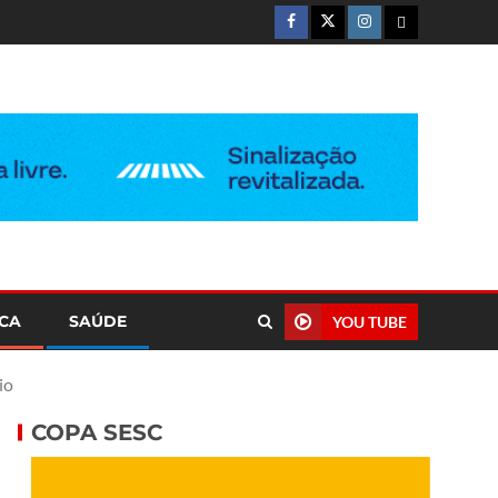
ICA
SAÚDE
YOU TUBE
io
COPA SESC