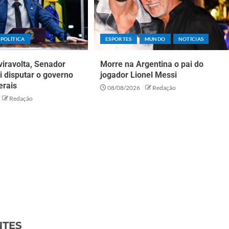
POLÍTICA
ESPORTES
MUNDO
NOTÍCIAS
iravolta, Senador
Morre na Argentina o pai do
ai disputar o governo
jogador Lionel Messi
erais
08/08/2026
Redação
Redação
NTES