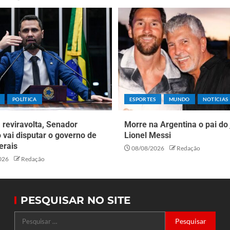
POLÍTICA
ESPORTES
MUNDO
NOTÍCIAS
reviravolta, Senador
Morre na Argentina o pai do
o vai disputar o governo de
Lionel Messi
erais
08/08/2026
Redação
026
Redação
PESQUISAR NO SITE