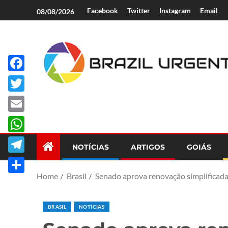
Facebook
Twitter
Instagram
Email
08/08/2026
Facebook
Brazil Urgent
Twitter
Email
WhatsApp
NOTÍCIAS
ARTIGOS
GOIÁS
Telegram
Home
Brasil
Senado aprova renovação simplificad
Share
BRASIL
NOTÍCIAS