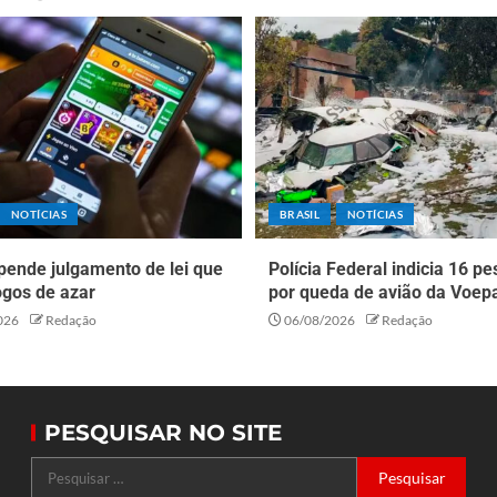
NOTÍCIAS
BRASIL
NOTÍCIAS
pende julgamento de lei que
Polícia Federal indicia 16 p
ogos de azar
por queda de avião da Voep
026
Redação
06/08/2026
Redação
PESQUISAR NO SITE