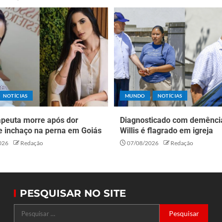
NOTÍCIAS
MUNDO
NOTÍCIAS
apeuta morre após dor
Diagnosticado com demênci
e inchaço na perna em Goiás
Willis é flagrado em igreja
026
Redação
07/08/2026
Redação
PESQUISAR NO SITE