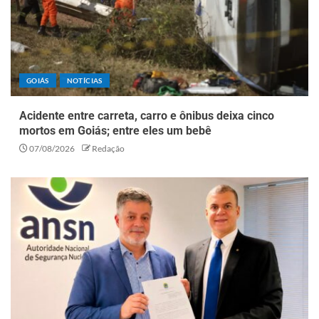
GOIÁS
NOTÍCIAS
Acidente entre carreta, carro e ônibus deixa cinco
mortos em Goiás; entre eles um bebê
07/08/2026
Redação