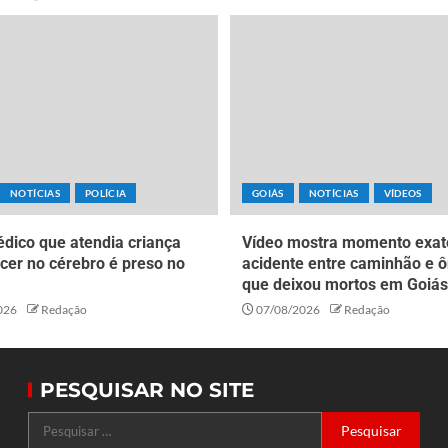
NOTÍCIAS
POLÍCIA
GOIÁS
NOTÍCIAS
VÍDEOS
dico que atendia criança
Vídeo mostra momento exat
cer no cérebro é preso no
acidente entre caminhão e ô
que deixou mortos em Goiás
026
Redação
07/08/2026
Redação
PESQUISAR NO SITE