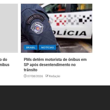
BRASIL
NOTÍCIAS
o do
PMs detêm motorista de ônibus em
nibus
SP após desentendimento no
trânsito
07/08/2026
Redação