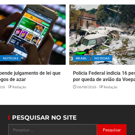
NOTÍCIAS
BRASIL
NOTÍCIAS
pende julgamento de lei que
Polícia Federal indicia 16 p
ogos de azar
por queda de avião da Voep
026
Redação
06/08/2026
Redação
PESQUISAR NO SITE