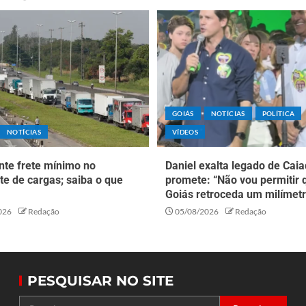
GOIÁS
NOTÍCIAS
POLÍTICA
NOTÍCIAS
VÍDEOS
nte frete mínimo no
Daniel exalta legado de Caia
te de cargas; saiba o que
promete: “Não vou permitir 
Goiás retroceda um milímetr
026
Redação
05/08/2026
Redação
PESQUISAR NO SITE