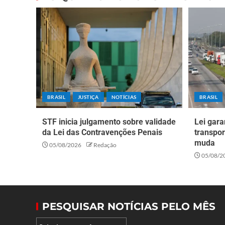
BRASIL
JUSTIÇA
NOTÍCIAS
BRASIL
STF inicia julgamento sobre validade
Lei gara
da Lei das Contravenções Penais
transpor
muda
05/08/2026
Redação
05/08/2
PESQUISAR NOTÍCIAS PELO MÊS