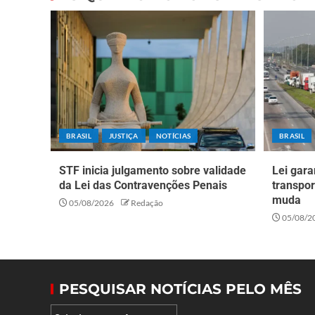
BRASIL
JUSTIÇA
NOTÍCIAS
BRASIL
STF inicia julgamento sobre validade
Lei gara
da Lei das Contravenções Penais
transpor
muda
05/08/2026
Redação
05/08/2
PESQUISAR NOTÍCIAS PELO MÊS