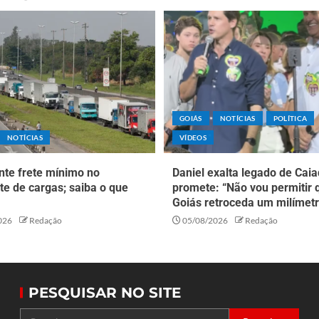
GOIÁS
NOTÍCIAS
POLÍTICA
NOTÍCIAS
VÍDEOS
nte frete mínimo no
Daniel exalta legado de Caia
te de cargas; saiba o que
promete: “Não vou permitir 
Goiás retroceda um milímetr
026
Redação
05/08/2026
Redação
PESQUISAR NO SITE