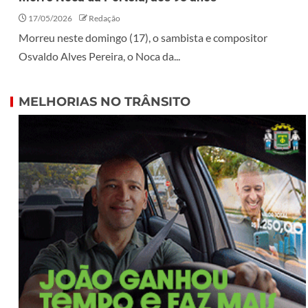
17/05/2026
Redação
Morreu neste domingo (17), o sambista e compositor
Osvaldo Alves Pereira, o Noca da...
MELHORIAS NO TRÂNSITO