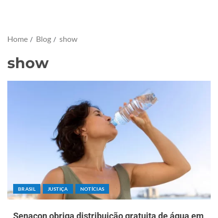
Home
Blog
show
show
BRASIL
JUSTIÇA
NOTÍCIAS
Senacon obriga distribuição gratuita de água em