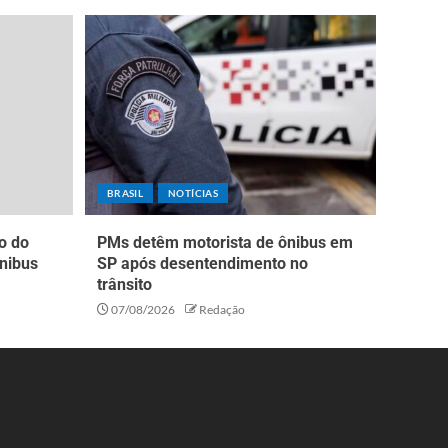
BRASIL
NOTÍCIAS
o do
PMs detêm motorista de ônibus em
nibus
SP após desentendimento no
trânsito
07/08/2026
Redação