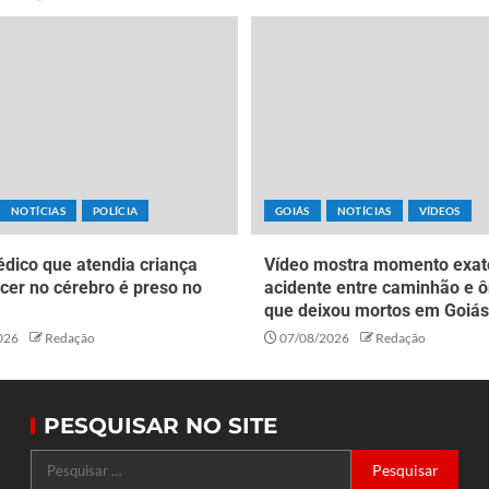
NOTÍCIAS
POLÍCIA
GOIÁS
NOTÍCIAS
VÍDEOS
dico que atendia criança
Vídeo mostra momento exat
cer no cérebro é preso no
acidente entre caminhão e ô
que deixou mortos em Goiás
026
Redação
07/08/2026
Redação
PESQUISAR NO SITE