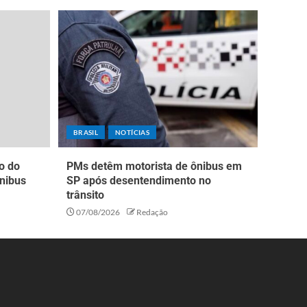
BRASIL
NOTÍCIAS
o do
PMs detêm motorista de ônibus em
nibus
SP após desentendimento no
trânsito
07/08/2026
Redação