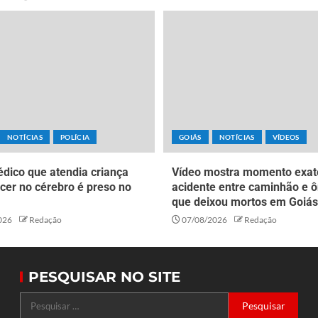
NOTÍCIAS
POLÍCIA
GOIÁS
NOTÍCIAS
VÍDEOS
dico que atendia criança
Vídeo mostra momento exat
cer no cérebro é preso no
acidente entre caminhão e ô
que deixou mortos em Goiás
026
Redação
07/08/2026
Redação
PESQUISAR NO SITE