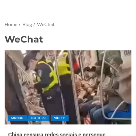
Home
Blog
WeChat
WeChat
MUNDO
NOTÍCIAS
VÍDEOS
China censura redes sociais e persegue