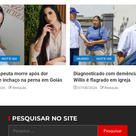
NOTÍCIAS
MUNDO
NOTÍCIAS
apeuta morre após dor
Diagnosticado com demênci
e inchaço na perna em Goiás
Willis é flagrado em igreja
026
Redação
07/08/2026
Redação
PESQUISAR NO SITE