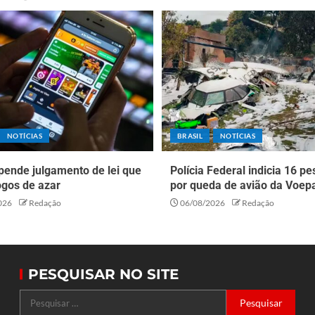
NOTÍCIAS
BRASIL
NOTÍCIAS
pende julgamento de lei que
Polícia Federal indicia 16 p
ogos de azar
por queda de avião da Voep
026
Redação
06/08/2026
Redação
PESQUISAR NO SITE